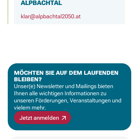
ALPBACHTAL
klar@alpbachtal2050.at
Mehr erfahren
KLAR
AM LEITHABERGE
MÖCHTEN SIE AUF DEM LAUFENDEN
j.juely@energiepark.at
BLEIBEN?
Unser(e) Newsletter und Mailings bieten
Mehr erfahren
Ihnen alle wichtigen Informationen zu
unseren Förderungen, Veranstaltungen und
vielem mehr.
Jetzt anmelden
KLAR
AM RHEIN