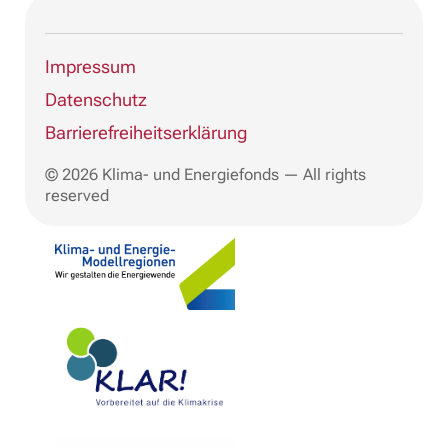
info@klaramrhein.at
Mehr erfahren
Impressum
Datenschutz
KLAR
Barrierefreiheitserklärung
AMSTETTEN NORD
© 2026 Klima- und Energiefonds — All rights
reserved
wischenbart@gda.gv.at
Mehr erfahren
KLAR
AMSTETTEN SÜD
walcher@gda.gv.at
Mehr erfahren