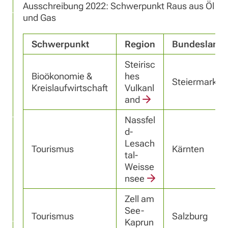
Ausschreibung 2022: Schwerpunkt Raus aus Öl
und Gas
Schwerpunkt
Region
Bundesland
Steirisc
Bioökonomie &
hes
Steiermark
Kreislaufwirtschaft
Vulkanl
and
Nassfel
d-
Lesach
Tourismus
Kärnten
tal-
Weisse
nsee
Zell am
See-
Tourismus
Salzburg
Kaprun