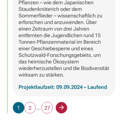
Pflanzen – wie dem Japanischen
Staudenknöterich oder dem
Sommerflieder – wissenschaftlich zu
erforschen und anzuwenden. Über
einen Zeitraum von drei Jahren
entfernten die Jugendlichen rund 15
Tonnen Pflanzenmaterial im Bereich
einer Geschiebesperre und eines
Schutzwald-Forschungsgebiets, um
das heimische Ökosystem
wiederherzustellen und die Biodiversität
wirksam zu stärken.
Projektlaufzeit: 09.09.2024 – Laufend
Seite
1
Seite
…
Seite
2
27
Nächste
Seite