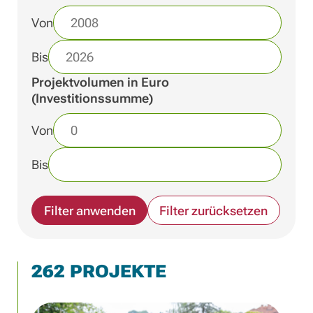
Von
Bis
Projektvolumen in Euro
(Investitionssumme)
Von
Bis
Filter anwenden
Filter zurücksetzen
262 PROJEKTE
262
Projekte
gefunden