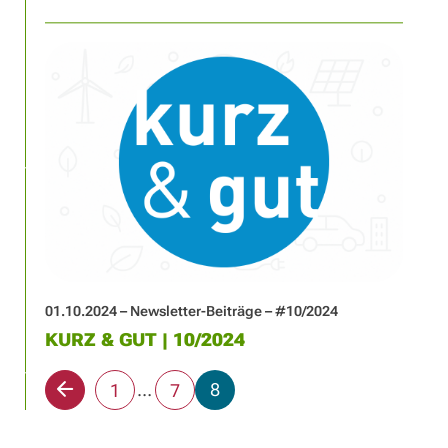
01.10.2024 – Newsletter-Beiträge – #10/2024
KURZ & GUT | 10/2024
Seite
Seite
…
Seite
8
Vorherige
1
7
Seite