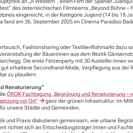
ptpreis an „A Western“, einen Film der Spanier Juanqui 
est“ des österreichischen Filmteams „Beyond Bühne – Fi
preis eingereicht, in der Kategorie Jugend (14 bis 18 J
la fand am 26. September 2025 im Cinema Paradiso Bade
ausch, Fashionsharing oder Textilienflohmarkt dazu sa
eranstaltung der Bäuerinnen aus dem Bezirk Gänserndo
archegg. Die erste Fetzenparty mit 30 Austeller:innen w
d gut erhaltene Secondhand-Mode, Verpflegung aus der 
se zu plaudern.
d Renaturierung“
die
ÖROK-Fachtagung „Begrünung und Renaturierung – w
setzung vor Ort“
ganz der grünen Infrastruktur. Im Mi
für unsere Städte und Gemeinden.
itik und Praxis diskutieren gemeinsam, wie urbane Begrü
nt richtet sich an Entscheidungsträger:innen und Fach