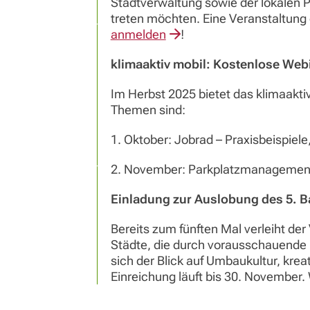
Stadtverwaltung sowie der lokalen P
treten möchten. Eine Veranstaltung 
anmelden
!
klimaaktiv mobil: Kostenlose Webi
Im Herbst 2025 bietet das klimaakt
Themen sind:
1. Oktober: Jobrad – Praxisbeispiel
2. November: Parkplatzmanagement –
Einladung
zur
Auslobung
des
5. 
Bereits zum fünften Mal verleiht de
Städte, die durch vorausschauende u
sich der Blick auf Umbaukultur, kr
Einreichung läuft bis 30. November.