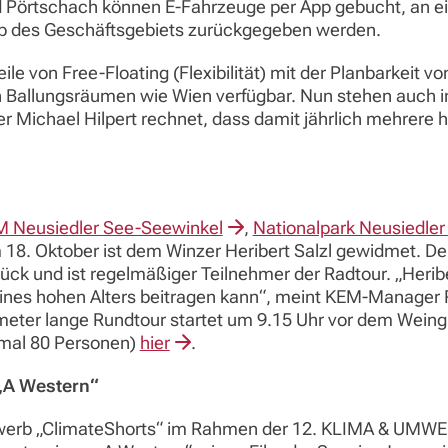
d Pörtschach können E-Fahrzeuge per App gebucht, an ei
lb des Geschäftsgebiets zurückgegeben werden.
eile von Free-Floating (Flexibilität) mit der Planbarkeit 
in Ballungsräumen wie Wien verfügbar. Nun stehen auch 
r Michael Hilpert rechnet, dass damit jährlich mehrere
 Neusiedler See-Seewinkel
,
Nationalpark Neusiedle
18. Oktober ist dem Winzer Heribert Salzl gewidmet. Der 
ück und ist regelmäßiger Teilnehmer der Radtour. „Heriber
eines hohen Alters beitragen kann“, meint KEM-Manager R
eter lange Rundtour startet um 9.15 Uhr vor dem Weingut 
imal 80 Personen)
hier
.
 „A Western“
ewerb „ClimateShorts“ im Rahmen der 12. KLIMA & UMWE