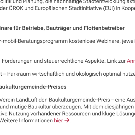
olitik und Planung, die nachhaltige Stadtentwicklung akt
der ÖROK und Europäischen Stadtinitiative (EUI) in Koope
nare für Betriebe, Bauträger und Flottenbetreiber
iv-mobil-Beratungsprogramm kostenlose Webinare, jeweil
e, Förderungen und steuerrechtliche Aspekte. Link zur
An
 Parkraum wirtschaftlich und ökologisch optimal nutze
Baukulturgemeinde-Preis
es
r Verein LandLuft den Baukulturgemeinde-Preis – eine A
nd mutige Baukultur überzeugen. Mit dem diesjährigen M
eative Nutzung vorhandener Ressourcen und kluge Lösun
 Weitere Informationen
hier
.