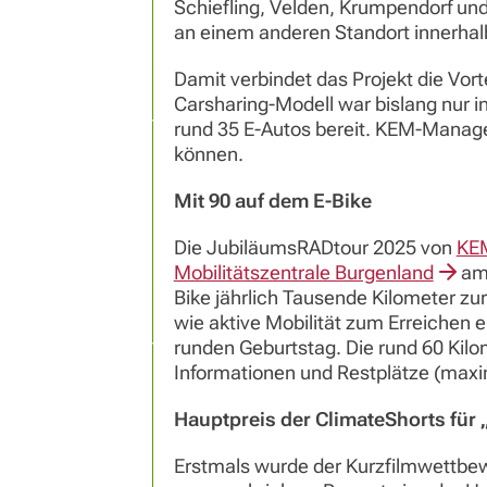
Schiefling, Velden, Krumpendorf un
an einem anderen Standort innerha
Damit verbindet das Projekt die Vort
Carsharing-Modell war bislang nur 
rund 35 E-Autos bereit. KEM-Manage
können.
Mit 90 auf dem E-Bike
Die JubiläumsRADtour 2025 von
KEM
Mobilitätszentrale Burgenland
am 
Bike jährlich Tausende Kilometer zur
wie aktive Mobilität zum Erreichen 
runden Geburtstag. Die rund 60 Kilom
Informationen und Restplätze (max
Hauptpreis der ClimateShorts für
Erstmals wurde der Kurzfilmwettb