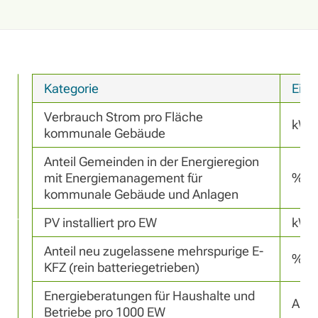
Kategorie
Einh
Verbrauch Strom pro Fläche 
kWh
kommunale Gebäude
Anteil Gemeinden in der Energieregion 
mit Energiemanagement für 
%
kommunale Gebäude und Anlagen
PV installiert pro EW
kWp
Anteil neu zugelassene mehrspurige E-
%
KFZ (rein batteriegetrieben)
Energieberatungen für Haushalte und 
Anza
Betriebe pro 1000 EW