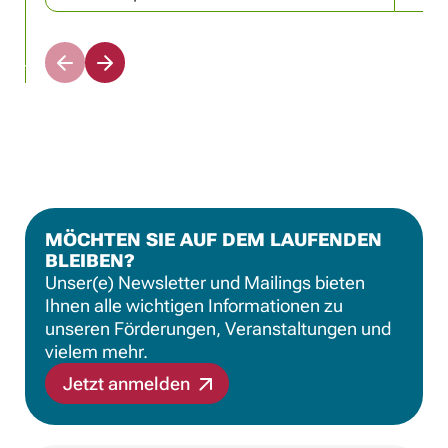
N
N
a
a
c
c
h
h
l
r
i
e
n
c
k
h
s
t
MÖCHTEN SIE AUF DEM LAUFENDEN
s
s
BLEIBEN?
c
s
r
c
Unser(e) Newsletter und Mailings bieten
o
r
Ihnen alle wichtigen Informationen zu
l
o
unseren Förderungen, Veranstaltungen und
l
l
vielem mehr.
e
l
n
e
Jetzt anmelden
n