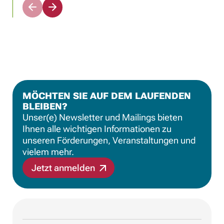
N
N
a
a
c
c
h
h
l
r
i
e
n
c
k
h
s
t
MÖCHTEN SIE AUF DEM LAUFENDEN
s
s
BLEIBEN?
c
s
r
c
Unser(e) Newsletter und Mailings bieten
o
r
Ihnen alle wichtigen Informationen zu
l
o
unseren Förderungen, Veranstaltungen und
l
l
vielem mehr.
e
l
n
e
Jetzt anmelden
n