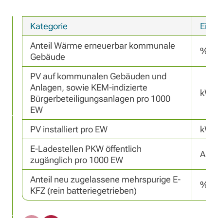
Kategorie
Einh
Anteil Wärme erneuerbar kommunale 
%
Gebäude
PV auf kommunalen Gebäuden und 
Anlagen, sowie KEM-indizierte 
kWp
Bürgerbeteiligungsanlagen pro 1000 
EW
PV installiert pro EW
kWp
E-Ladestellen PKW öffentlich 
Anza
zugänglich pro 1000 EW
Anteil neu zugelassene mehrspurige E-
%
KFZ (rein batteriegetrieben)