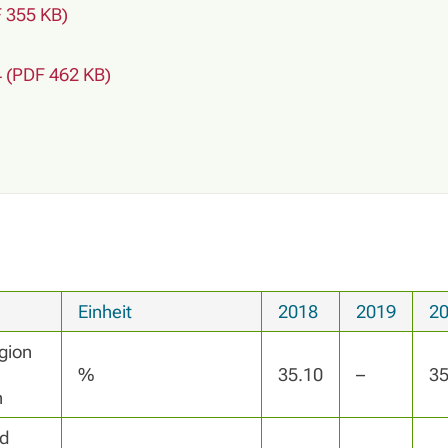
 355 KB)
4 (PDF 462 KB)
Einheit
2018
2019
2
ion 
%
35.10
–
35
n
 