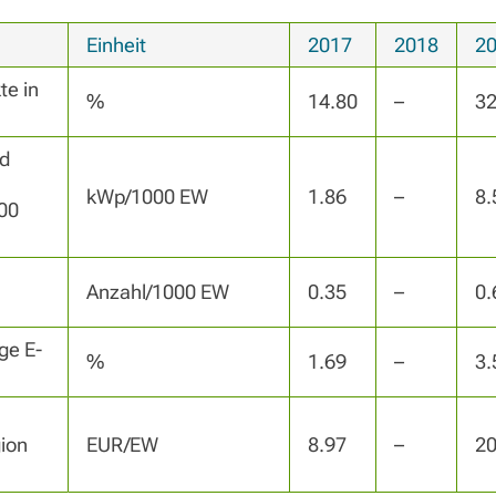
Einheit
2017
2018
2
e in 
%
14.80
–
32
 
kWp/1000 EW
1.86
–
8.
00 
Anzahl/1000 EW
0.35
–
0.
ge E-
%
1.69
–
3.
ion 
EUR/EW
8.97
–
20