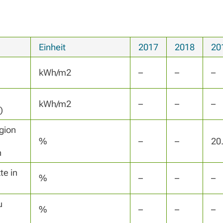
Einheit
2017
2018
20
kWh/m2
–
–
–
kWh/m2
–
–
–
)
ion 
%
–
–
20
n
e in 
%
–
–
–
 
%
–
–
–