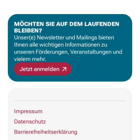
i
e
n
c
k
h
s
t
MÖCHTEN SIE AUF DEM LAUFENDEN
s
s
BLEIBEN?
c
s
r
c
Unser(e) Newsletter und Mailings bieten
o
r
Ihnen alle wichtigen Informationen zu
l
o
unseren Förderungen, Veranstaltungen und
l
l
vielem mehr.
e
l
n
e
Jetzt anmelden
n
Impressum
Datenschutz
Barrierefreiheitserklärung