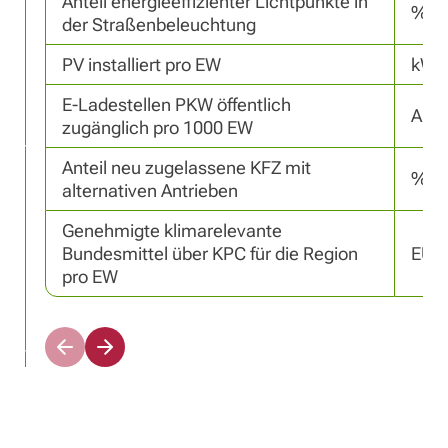
Anteil energieeffizienter Lichtpunkte in 
%
der Straßenbeleuchtung
PV installiert pro EW
kWp
E-Ladestellen PKW öffentlich 
Anza
zugänglich pro 1000 EW
Anteil neu zugelassene KFZ mit 
%
alternativen Antrieben
Genehmigte klimarelevante 
Bundesmittel über KPC für die Region 
EUR
pro EW
N
N
a
a
c
c
h
h
l
r