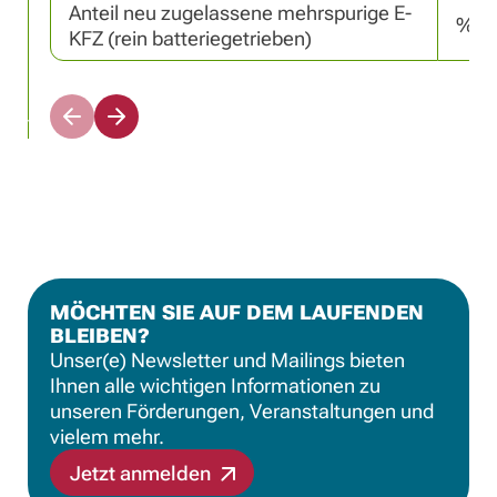
Anteil neu zugelassene mehrspurige E-
%
KFZ (rein batteriegetrieben)
N
N
a
a
c
c
h
h
l
r
i
e
n
c
k
h
s
t
MÖCHTEN SIE AUF DEM LAUFENDEN
s
s
BLEIBEN?
c
s
r
c
Unser(e) Newsletter und Mailings bieten
o
r
Ihnen alle wichtigen Informationen zu
l
o
unseren Förderungen, Veranstaltungen und
l
l
vielem mehr.
e
l
n
e
Jetzt anmelden
n