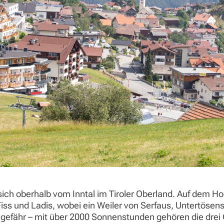
sich oberhalb vom Inntal im Tiroler Oberland. Auf dem H
iss und Ladis, wobei ein Weiler von Serfaus, Untertösens
efähr – mit über 2000 Sonnenstunden gehören die drei G