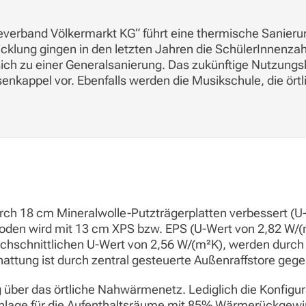
verband Völkermarkt KG“ führt eine thermische Sanieru
klung gingen in den letzten Jahren die SchülerInnenzah
 sich zu einer Generalsanierung. Das zukünftige Nutzung
senkappel vor. Ebenfalls werden die Musikschule, die ör
rch 18 cm Mineralwolle-Putzträgerplatten verbessert (U
oden wird mit 13 cm XPS bzw. EPS (U-Wert von 2,82 W/
chschnittlichen U-Wert von 2,56 W/(m²K), werden durch
hattung ist durch zentral gesteuerte Außenraffstore geg
ig über das örtliche Nahwärmenetz. Lediglich die Konfi
nlage für die Aufenthaltsräume mit 85% Wärmerückgewi