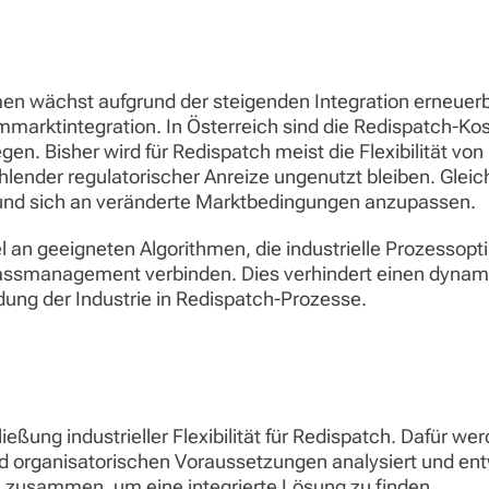
n wächst aufgrund der steigenden Integration erneuerb
marktintegration. In Österreich sind die Redispatch-Kos
en. Bisher wird für Redispatch meist die Flexibilität vo
fehlender regulatorischer Anreize ungenutzt bleiben. Gleich
n und sich an veränderte Marktbedingungen anzupassen.
el an geeigneten Algorithmen, die industrielle Prozessop
smanagement verbinden. Dies verhindert einen dynamisc
dung der Industrie in Redispatch-Prozesse.
ließung industrieller Flexibilität für Redispatch. Dafür w
nd organisatorischen Voraussetzungen analysiert und entw
ch zusammen, um eine integrierte Lösung zu finden.