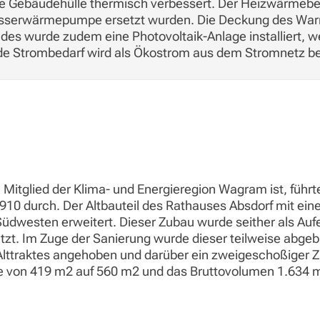
e Gebäudehülle thermisch verbessert. Der Heizwärmebed
wasserwärmepumpe ersetzt wurden. Die Deckung des Warm
des wurde zudem eine Photovoltaik-Anlage installiert, 
bende Strombedarf wird als Ökostrom aus dem Stromnetz b
Mitglied der Klima- und Energieregion Wagram ist, führ
10 durch. Der Altbauteil des Rathauses Absdorf mit ei
üdwesten erweitert. Dieser Zubau wurde seither als Aufe
tzt. Im Zuge der Sanierung wurde dieser teilweise abge
lttraktes angehoben und darüber ein zweigeschoßiger Zu
 von 419 m2 auf 560 m2 und das Bruttovolumen 1.634 m3