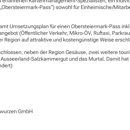
m erfahrenen Kartenmanagement-Spezialisten, ein individ
bersteiermark-Pass“) sowohl für Einheimische/Mitarbeit
amt Umsetzungsplan für einen Obersteiermark-Pass inkl.
angebot (Öffentlicher Verkehr, Mikro-ÖV, Ruftaxi, Parkra
er Region auf attraktive und kostengünstige Weise erschl
schlossen, neben der Region Gesäuse, zwei weitere touri
 Ausseerland-Salzkammergut und das Murtal. Damit hat
ndert)
enwurzen GmbH