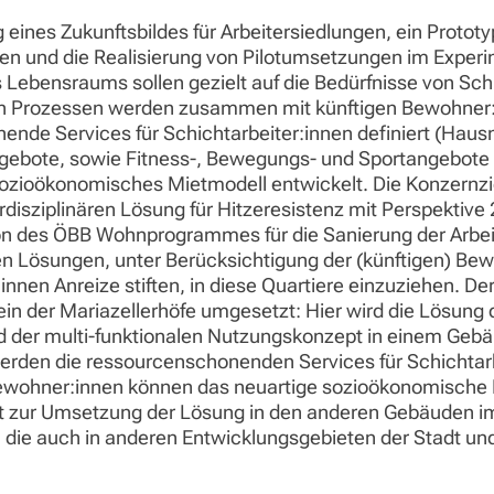
g eines Zukunftsbildes für Arbeitersiedlungen, ein Prototyp
en und die Realisierung von Pilotumsetzungen im Experim
s Lebensraums sollen gezielt auf die Bedürfnisse von Sch
 Prozessen werden zusammen mit künftigen Bewohner:in
nde Services für Schichtarbeiter:innen definiert (Haus
ngebote, sowie Fitness-, Bewegungs- und Sportangebote 
sozioökonomisches Mietmodell entwickelt. Die Konzernzi
erdisziplinären Lösung für Hitzeresistenz mit Perspektiv
ion des ÖBB Wohnprogrammes für die Sanierung der Arbeit
ten Lösungen, unter Berücksichtigung der (künftigen) Bew
:innen Anreize stiften, in diese Quartiere einzuziehen. D
ein der Mariazellerhöfe umgesetzt: Hier wird die Lösung 
nd der multi-funktionalen Nutzungskonzept in einem G
g werden die ressourcenschonenden Services für Schichta
 Bewohner:innen können das neuartige sozioökonomische
rt zur Umsetzung der Lösung in den anderen Gebäuden im
, die auch in anderen Entwicklungsgebieten der Stadt u